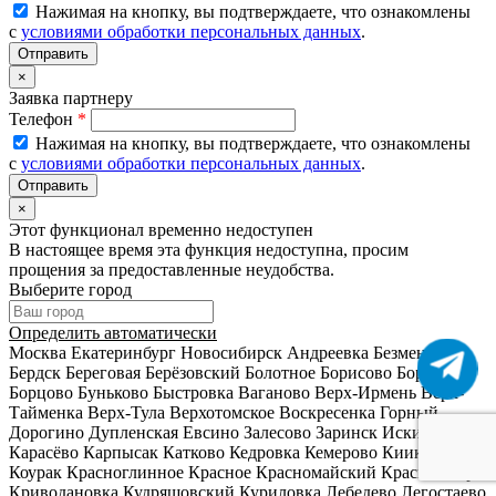
Нажимая на кнопку, вы подтверждаете, что ознакомлены
с
условиями обработки персональных данных
.
×
Заявка партнеру
Телефон
*
Нажимая на кнопку, вы подтверждаете, что ознакомлены
с
условиями обработки персональных данных
.
×
Этот функционал временно недоступен
В настоящее время эта функция недоступна, просим
прощения за предоставленные неудобства.
Выберите город
Определить автоматически
Москва
Екатеринбург
Новосибирск
Андреевка
Безменово
Бердск
Береговая
Берёзовский
Болотное
Борисово
Боровой
Борцово
Буньково
Быстровка
Ваганово
Верх-Ирмень
Верх-
Тайменка
Верх-Тула
Верхотомское
Воскресенка
Горный
Дорогино
Дупленская
Евсино
Залесово
Заринск
Искитим
Карасёво
Карпысак
Катково
Кедровка
Кемерово
Киик
Кордон
Коурак
Красноглинное
Красное
Красномайский
Красный Яр
Криводановка
Кудряшовский
Куриловка
Лебедево
Легостаево