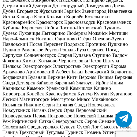
Волоколамск
Воскресенск
Высоковск
Голицыно
Дедовск
Дзержинский
Дмитров
Долгопрудный
Домодедово
Дрезна
Дубна
Егорьевск
Жуковский
Зарайск
Звенигород
Ивантеевка
Истра
Кашира
Клин
Коломна
Королёв
Котельники
Красноармейск
Красногорск
Краснозаводск
Краснознаменск
Кубинка
Куровское
Лобня
Лосино-Петровский
Лукино-
Дулёво
Луховицы
Лыткарино
Люберцы
Можайск
Мытищи
Наро-Фоминск
Ногинск
Одинцово
Озёры
Орехово-Зуево
Павловский Посад
Пересвет
Подольск
Протвино
Пушкино
Пущино
Раменское
Реутов
Рошаль
Руза
Сергиев Посад
Серпухов
Солнечногорск
Старая Купавна
Ступино
Талдом
Фрязино
Химки
Хотьково
Черноголовка
Чехов
Шатура
Щёлково
Электрогорск
Электросталь
Электроугли
Яхрома
Аркаулово
Артёмовский
Асбест
Бакал
Белоярский
Бердюгина
Богданович
Буланаш
Верхние Киги
Верхняя Пышма
Верхняя
Салда
Дегтярск
Зайково
Заречный
Златоуст
Ирбит
Ишим
Кадниково
Каменск-Уральский
Камышлов
Кашино
Кировград
Копейск
Красноуфимск
Кунгур
Курган
Курганово
Лесной
Магнитогорск
Месягутово
Миасс
Михайловск
Невьянск
Нижние Серги
Нижняя Салда
Новоуральск
Новоуткинск
Нягань
Озёрск
Орда
Первомайский
Первоуральск
Пермь
Покровское
Полевской
Пышма
Ревда
Реж
Рефтинский
Сатка
Североуральск
Серов
Снежинск
Совхозный
Среднеуральск
Суксун
Сухой Лог
Сысерть
Тавда
Талица
Трёхгорный
Тугулым
Туринск
Тюмень
Успенский
Уфа