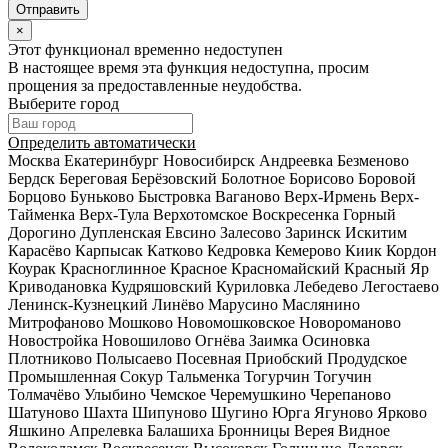
×
Этот функционал временно недоступен
В настоящее время эта функция недоступна, просим
прощения за предоставленные неудобства.
Выберите город
Определить автоматически
Москва
Екатеринбург
Новосибирск
Андреевка
Безменово
Бердск
Береговая
Берёзовский
Болотное
Борисово
Боровой
Борцово
Буньково
Быстровка
Ваганово
Верх-Ирмень
Верх-
Тайменка
Верх-Тула
Верхотомское
Воскресенка
Горный
Дорогино
Дупленская
Евсино
Залесово
Заринск
Искитим
Карасёво
Карпысак
Катково
Кедровка
Кемерово
Киик
Кордон
Коурак
Красноглинное
Красное
Красномайский
Красный Яр
Криводановка
Кудряшовский
Куриловка
Лебедево
Легостаево
Ленинск-Кузнецкий
Линёво
Марусино
Маслянино
Митрофаново
Мошково
Новомошковское
Новороманово
Новостройка
Новошилово
Огнёва Заимка
Осиновка
Плотниково
Полысаево
Посевная
Приобский
Продудское
Промышленная
Сокур
Тальменка
Тогурчин
Тогучин
Толмачёво
Улыбино
Чемское
Черемушкино
Черепаново
Шатуново
Шахта
Шипуново
Шугино
Юрга
Ягуново
Ярково
Яшкино
Апрелевка
Балашиха
Бронницы
Верея
Видное