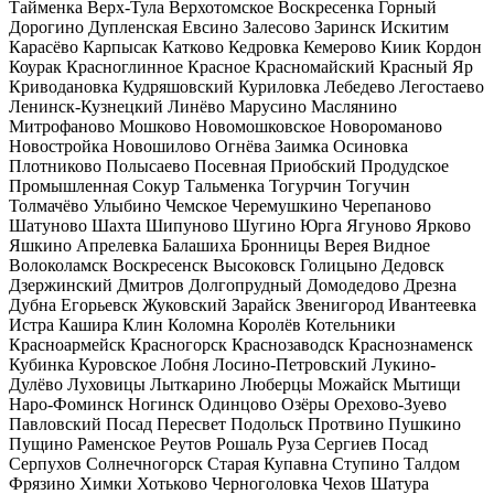
Тайменка
Верх-Тула
Верхотомское
Воскресенка
Горный
Дорогино
Дупленская
Евсино
Залесово
Заринск
Искитим
Карасёво
Карпысак
Катково
Кедровка
Кемерово
Киик
Кордон
Коурак
Красноглинное
Красное
Красномайский
Красный Яр
Криводановка
Кудряшовский
Куриловка
Лебедево
Легостаево
Ленинск-Кузнецкий
Линёво
Марусино
Маслянино
Митрофаново
Мошково
Новомошковское
Новороманово
Новостройка
Новошилово
Огнёва Заимка
Осиновка
Плотниково
Полысаево
Посевная
Приобский
Продудское
Промышленная
Сокур
Тальменка
Тогурчин
Тогучин
Толмачёво
Улыбино
Чемское
Черемушкино
Черепаново
Шатуново
Шахта
Шипуново
Шугино
Юрга
Ягуново
Ярково
Яшкино
Апрелевка
Балашиха
Бронницы
Верея
Видное
Волоколамск
Воскресенск
Высоковск
Голицыно
Дедовск
Дзержинский
Дмитров
Долгопрудный
Домодедово
Дрезна
Дубна
Егорьевск
Жуковский
Зарайск
Звенигород
Ивантеевка
Истра
Кашира
Клин
Коломна
Королёв
Котельники
Красноармейск
Красногорск
Краснозаводск
Краснознаменск
Кубинка
Куровское
Лобня
Лосино-Петровский
Лукино-
Дулёво
Луховицы
Лыткарино
Люберцы
Можайск
Мытищи
Наро-Фоминск
Ногинск
Одинцово
Озёры
Орехово-Зуево
Павловский Посад
Пересвет
Подольск
Протвино
Пушкино
Пущино
Раменское
Реутов
Рошаль
Руза
Сергиев Посад
Серпухов
Солнечногорск
Старая Купавна
Ступино
Талдом
Фрязино
Химки
Хотьково
Черноголовка
Чехов
Шатура