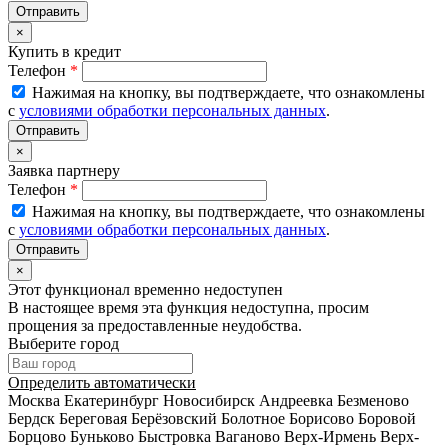
×
Купить в кредит
Телефон
*
Нажимая на кнопку, вы подтверждаете, что ознакомлены
с
условиями обработки персональных данных
.
×
Заявка партнеру
Телефон
*
Нажимая на кнопку, вы подтверждаете, что ознакомлены
с
условиями обработки персональных данных
.
×
Этот функционал временно недоступен
В настоящее время эта функция недоступна, просим
прощения за предоставленные неудобства.
Выберите город
Определить автоматически
Москва
Екатеринбург
Новосибирск
Андреевка
Безменово
Бердск
Береговая
Берёзовский
Болотное
Борисово
Боровой
Борцово
Буньково
Быстровка
Ваганово
Верх-Ирмень
Верх-