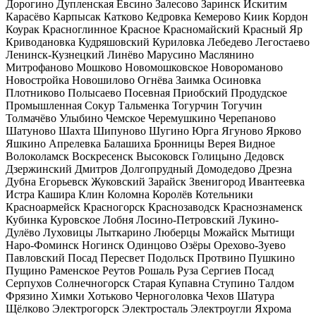
Дорогино
Дупленская
Евсино
Залесово
Заринск
Искитим
Карасёво
Карпысак
Катково
Кедровка
Кемерово
Киик
Кордон
Коурак
Красноглинное
Красное
Красномайский
Красный Яр
Криводановка
Кудряшовский
Куриловка
Лебедево
Легостаево
Ленинск-Кузнецкий
Линёво
Марусино
Маслянино
Митрофаново
Мошково
Новомошковское
Новороманово
Новостройка
Новошилово
Огнёва Заимка
Осиновка
Плотниково
Полысаево
Посевная
Приобский
Продудское
Промышленная
Сокур
Тальменка
Тогурчин
Тогучин
Толмачёво
Улыбино
Чемское
Черемушкино
Черепаново
Шатуново
Шахта
Шипуново
Шугино
Юрга
Ягуново
Ярково
Яшкино
Апрелевка
Балашиха
Бронницы
Верея
Видное
Волоколамск
Воскресенск
Высоковск
Голицыно
Дедовск
Дзержинский
Дмитров
Долгопрудный
Домодедово
Дрезна
Дубна
Егорьевск
Жуковский
Зарайск
Звенигород
Ивантеевка
Истра
Кашира
Клин
Коломна
Королёв
Котельники
Красноармейск
Красногорск
Краснозаводск
Краснознаменск
Кубинка
Куровское
Лобня
Лосино-Петровский
Лукино-
Дулёво
Луховицы
Лыткарино
Люберцы
Можайск
Мытищи
Наро-Фоминск
Ногинск
Одинцово
Озёры
Орехово-Зуево
Павловский Посад
Пересвет
Подольск
Протвино
Пушкино
Пущино
Раменское
Реутов
Рошаль
Руза
Сергиев Посад
Серпухов
Солнечногорск
Старая Купавна
Ступино
Талдом
Фрязино
Химки
Хотьково
Черноголовка
Чехов
Шатура
Щёлково
Электрогорск
Электросталь
Электроугли
Яхрома