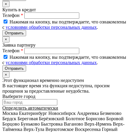
×
Купить в кредит
Телефон
*
Нажимая на кнопку, вы подтверждаете, что ознакомлены
с
условиями обработки персональных данных
.
×
Заявка партнеру
Телефон
*
Нажимая на кнопку, вы подтверждаете, что ознакомлены
с
условиями обработки персональных данных
.
×
Этот функционал временно недоступен
В настоящее время эта функция недоступна, просим
прощения за предоставленные неудобства.
Выберите город
Определить автоматически
Москва
Екатеринбург
Новосибирск
Андреевка
Безменово
Бердск
Береговая
Берёзовский
Болотное
Борисово
Боровой
Борцово
Буньково
Быстровка
Ваганово
Верх-Ирмень
Верх-
Тайменка
Верх-Тула
Верхотомское
Воскресенка
Горный