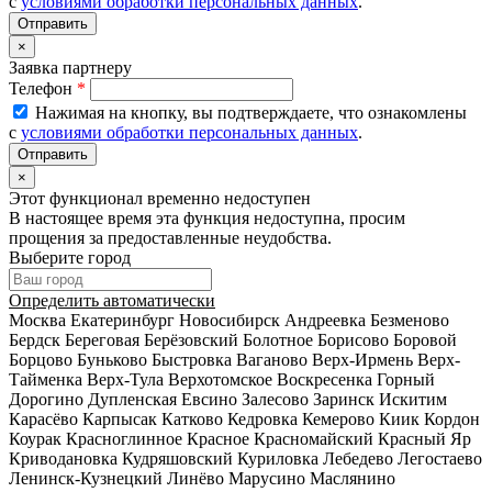
с
условиями обработки персональных данных
.
×
Заявка партнеру
Телефон
*
Нажимая на кнопку, вы подтверждаете, что ознакомлены
с
условиями обработки персональных данных
.
×
Этот функционал временно недоступен
В настоящее время эта функция недоступна, просим
прощения за предоставленные неудобства.
Выберите город
Определить автоматически
Москва
Екатеринбург
Новосибирск
Андреевка
Безменово
Бердск
Береговая
Берёзовский
Болотное
Борисово
Боровой
Борцово
Буньково
Быстровка
Ваганово
Верх-Ирмень
Верх-
Тайменка
Верх-Тула
Верхотомское
Воскресенка
Горный
Дорогино
Дупленская
Евсино
Залесово
Заринск
Искитим
Карасёво
Карпысак
Катково
Кедровка
Кемерово
Киик
Кордон
Коурак
Красноглинное
Красное
Красномайский
Красный Яр
Криводановка
Кудряшовский
Куриловка
Лебедево
Легостаево
Ленинск-Кузнецкий
Линёво
Марусино
Маслянино