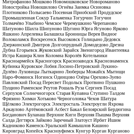
Митрофаново
Мошково
Новомошковское
Новороманово
Новостройка
Новошилово
Огнёва Заимка
Осиновка
Плотниково
Полысаево
Посевная
Приобский
Продудское
Промышленная
Сокур
Тальменка
Тогурчин
Тогучин
Толмачёво
Улыбино
Чемское
Черемушкино
Черепаново
Шатуново
Шахта
Шипуново
Шугино
Юрга
Ягуново
Ярково
Яшкино
Апрелевка
Балашиха
Бронницы
Верея
Видное
Волоколамск
Воскресенск
Высоковск
Голицыно
Дедовск
Дзержинский
Дмитров
Долгопрудный
Домодедово
Дрезна
Дубна
Егорьевск
Жуковский
Зарайск
Звенигород
Ивантеевка
Истра
Кашира
Клин
Коломна
Королёв
Котельники
Красноармейск
Красногорск
Краснозаводск
Краснознаменск
Кубинка
Куровское
Лобня
Лосино-Петровский
Лукино-
Дулёво
Луховицы
Лыткарино
Люберцы
Можайск
Мытищи
Наро-Фоминск
Ногинск
Одинцово
Озёры
Орехово-Зуево
Павловский Посад
Пересвет
Подольск
Протвино
Пушкино
Пущино
Раменское
Реутов
Рошаль
Руза
Сергиев Посад
Серпухов
Солнечногорск
Старая Купавна
Ступино
Талдом
Фрязино
Химки
Хотьково
Черноголовка
Чехов
Шатура
Щёлково
Электрогорск
Электросталь
Электроугли
Яхрома
Аркаулово
Артёмовский
Асбест
Бакал
Белоярский
Бердюгина
Богданович
Буланаш
Верхние Киги
Верхняя Пышма
Верхняя
Салда
Дегтярск
Зайково
Заречный
Златоуст
Ирбит
Ишим
Кадниково
Каменск-Уральский
Камышлов
Кашино
Кировград
Копейск
Красноуфимск
Кунгур
Курган
Курганово