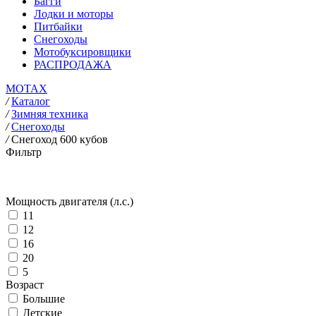
Багги
Лодки и моторы
Питбайки
Снегоходы
Мотобуксировщики
РАСПРОДАЖА
MOTAX
/
Каталог
/
Зимняя техника
/
Снегоходы
/
Снегоход 600 кубов
Фильтр
Мощность двигателя (л.с.)
11
12
16
20
5
Возраст
Большие
Детские