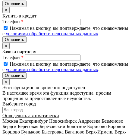
×
Купить в кредит
Телефон
*
Нажимая на кнопку, вы подтверждаете, что ознакомлены
с
условиями обработки персональных данных
.
×
Заявка партнеру
Телефон
*
Нажимая на кнопку, вы подтверждаете, что ознакомлены
с
условиями обработки персональных данных
.
×
Этот функционал временно недоступен
В настоящее время эта функция недоступна, просим
прощения за предоставленные неудобства.
Выберите город
Определить автоматически
Москва
Екатеринбург
Новосибирск
Андреевка
Безменово
Бердск
Береговая
Берёзовский
Болотное
Борисово
Боровой
Борцово
Буньково
Быстровка
Ваганово
Верх-Ирмень
Верх-