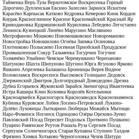
Тайменка
Верх-Тула
Верхотомское
Воскресенка
Горный
Дорогино
Дупленская
Евсино
Залесово
Заринск
Искитим
Карасёво
Карпысак
Катково
Кедровка
Кемерово
Киик
Кордон
Коурак
Красноглинное
Красное
Красномайский
Красный Яр
Криводановка
Кудряшовский
Куриловка
Лебедево
Легостаево
Ленинск-Кузнецкий
Линёво
Марусино
Маслянино
Митрофаново
Мошково
Новомошковское
Новороманово
Новостройка
Новошилово
Огнёва Заимка
Осиновка
Плотниково
Полысаево
Посевная
Приобский
Продудское
Промышленная
Сокур
Тальменка
Тогурчин
Тогучин
Толмачёво
Улыбино
Чемское
Черемушкино
Черепаново
Шатуново
Шахта
Шипуново
Шугино
Юрга
Ягуново
Ярково
Яшкино
Апрелевка
Балашиха
Бронницы
Верея
Видное
Волоколамск
Воскресенск
Высоковск
Голицыно
Дедовск
Дзержинский
Дмитров
Долгопрудный
Домодедово
Дрезна
Дубна
Егорьевск
Жуковский
Зарайск
Звенигород
Ивантеевка
Истра
Кашира
Клин
Коломна
Королёв
Котельники
Красноармейск
Красногорск
Краснозаводск
Краснознаменск
Кубинка
Куровское
Лобня
Лосино-Петровский
Лукино-
Дулёво
Луховицы
Лыткарино
Люберцы
Можайск
Мытищи
Наро-Фоминск
Ногинск
Одинцово
Озёры
Орехово-Зуево
Павловский Посад
Пересвет
Подольск
Протвино
Пушкино
Пущино
Раменское
Реутов
Рошаль
Руза
Сергиев Посад
Серпухов
Солнечногорск
Старая Купавна
Ступино
Талдом
Фрязино
Химки
Хотьково
Черноголовка
Чехов
Шатура