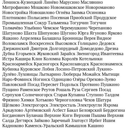
Ленинск-Кузнецкий
Линёво
Марусино
Маслянино
Митрофаново
Мошково
Новомошковское
Новороманово
Новостройка
Новошилово
Огнёва Заимка
Осиновка
Плотниково
Полысаево
Посевная
Приобский
Продудское
Промышленная
Сокур
Тальменка
Тогурчин
Тогучин
Толмачёво
Улыбино
Чемское
Черемушкино
Черепаново
Шатуново
Шахта
Шипуново
Шугино
Юрга
Ягуново
Ярково
Яшкино
Апрелевка
Балашиха
Бронницы
Верея
Видное
Волоколамск
Воскресенск
Высоковск
Голицыно
Дедовск
Дзержинский
Дмитров
Долгопрудный
Домодедово
Дрезна
Дубна
Егорьевск
Жуковский
Зарайск
Звенигород
Ивантеевка
Истра
Кашира
Клин
Коломна
Королёв
Котельники
Красноармейск
Красногорск
Краснозаводск
Краснознаменск
Кубинка
Куровское
Лобня
Лосино-Петровский
Лукино-
Дулёво
Луховицы
Лыткарино
Люберцы
Можайск
Мытищи
Наро-Фоминск
Ногинск
Одинцово
Озёры
Орехово-Зуево
Павловский Посад
Пересвет
Подольск
Протвино
Пушкино
Пущино
Раменское
Реутов
Рошаль
Руза
Сергиев Посад
Серпухов
Солнечногорск
Старая Купавна
Ступино
Талдом
Фрязино
Химки
Хотьково
Черноголовка
Чехов
Шатура
Щёлково
Электрогорск
Электросталь
Электроугли
Яхрома
Аркаулово
Артёмовский
Асбест
Бакал
Белоярский
Бердюгина
Богданович
Буланаш
Верхние Киги
Верхняя Пышма
Верхняя
Салда
Дегтярск
Зайково
Заречный
Златоуст
Ирбит
Ишим
Кадниково
Каменск-Уральский
Камышлов
Кашино