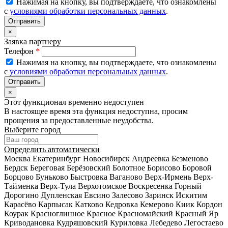
Нажимая на кнопку, вы подтверждаете, что ознакомлены
с
условиями обработки персональных данных
.
×
Заявка партнеру
Телефон
*
Нажимая на кнопку, вы подтверждаете, что ознакомлены
с
условиями обработки персональных данных
.
×
Этот функционал временно недоступен
В настоящее время эта функция недоступна, просим
прощения за предоставленные неудобства.
Выберите город
Определить автоматически
Москва
Екатеринбург
Новосибирск
Андреевка
Безменово
Бердск
Береговая
Берёзовский
Болотное
Борисово
Боровой
Борцово
Буньково
Быстровка
Ваганово
Верх-Ирмень
Верх-
Тайменка
Верх-Тула
Верхотомское
Воскресенка
Горный
Дорогино
Дупленская
Евсино
Залесово
Заринск
Искитим
Карасёво
Карпысак
Катково
Кедровка
Кемерово
Киик
Кордон
Коурак
Красноглинное
Красное
Красномайский
Красный Яр
Криводановка
Кудряшовский
Куриловка
Лебедево
Легостаево