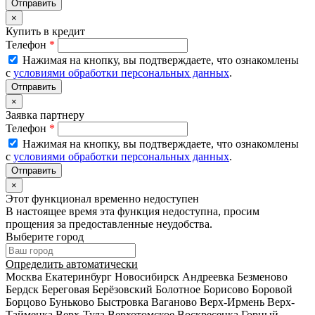
×
Купить в кредит
Телефон
*
Нажимая на кнопку, вы подтверждаете, что ознакомлены
с
условиями обработки персональных данных
.
×
Заявка партнеру
Телефон
*
Нажимая на кнопку, вы подтверждаете, что ознакомлены
с
условиями обработки персональных данных
.
×
Этот функционал временно недоступен
В настоящее время эта функция недоступна, просим
прощения за предоставленные неудобства.
Выберите город
Определить автоматически
Москва
Екатеринбург
Новосибирск
Андреевка
Безменово
Бердск
Береговая
Берёзовский
Болотное
Борисово
Боровой
Борцово
Буньково
Быстровка
Ваганово
Верх-Ирмень
Верх-
Тайменка
Верх-Тула
Верхотомское
Воскресенка
Горный