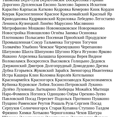
Дорогино
Дупленская
Евсино
Залесово
Заринск
Искитим
Карасёво
Карпысак
Катково
Кедровка
Кемерово
Киик
Кордон
Коурак
Красноглинное
Красное
Красномайский
Красный Яр
Криводановка
Кудряшовский
Куриловка
Лебедево
Легостаево
Ленинск-Кузнецкий
Линёво
Марусино
Маслянино
Митрофаново
Мошково
Новомошковское
Новороманово
Новостройка
Новошилово
Огнёва Заимка
Осиновка
Плотниково
Полысаево
Посевная
Приобский
Продудское
Промышленная
Сокур
Тальменка
Тогурчин
Тогучин
Толмачёво
Улыбино
Чемское
Черемушкино
Черепаново
Шатуново
Шахта
Шипуново
Шугино
Юрга
Ягуново
Ярково
Яшкино
Апрелевка
Балашиха
Бронницы
Верея
Видное
Волоколамск
Воскресенск
Высоковск
Голицыно
Дедовск
Дзержинский
Дмитров
Долгопрудный
Домодедово
Дрезна
Дубна
Егорьевск
Жуковский
Зарайск
Звенигород
Ивантеевка
Истра
Кашира
Клин
Коломна
Королёв
Котельники
Красноармейск
Красногорск
Краснозаводск
Краснознаменск
Кубинка
Куровское
Лобня
Лосино-Петровский
Лукино-
Дулёво
Луховицы
Лыткарино
Люберцы
Можайск
Мытищи
Наро-Фоминск
Ногинск
Одинцово
Озёры
Орехово-Зуево
Павловский Посад
Пересвет
Подольск
Протвино
Пушкино
Пущино
Раменское
Реутов
Рошаль
Руза
Сергиев Посад
Серпухов
Солнечногорск
Старая Купавна
Ступино
Талдом
Фрязино
Химки
Хотьково
Черноголовка
Чехов
Шатура