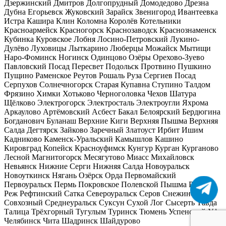
Дзержинский
Дмитров
Долгопрудный
Домодедово
Дрезна
Дубна
Егорьевск
Жуковский
Зарайск
Звенигород
Ивантеевка
Истра
Кашира
Клин
Коломна
Королёв
Котельники
Красноармейск
Красногорск
Краснозаводск
Краснознаменск
Кубинка
Куровское
Лобня
Лосино-Петровский
Лукино-
Дулёво
Луховицы
Лыткарино
Люберцы
Можайск
Мытищи
Наро-Фоминск
Ногинск
Одинцово
Озёры
Орехово-Зуево
Павловский Посад
Пересвет
Подольск
Протвино
Пушкино
Пущино
Раменское
Реутов
Рошаль
Руза
Сергиев Посад
Серпухов
Солнечногорск
Старая Купавна
Ступино
Талдом
Фрязино
Химки
Хотьково
Черноголовка
Чехов
Шатура
Щёлково
Электрогорск
Электросталь
Электроугли
Яхрома
Аркаулово
Артёмовский
Асбест
Бакал
Белоярский
Бердюгина
Богданович
Буланаш
Верхние Киги
Верхняя Пышма
Верхняя
Салда
Дегтярск
Зайково
Заречный
Златоуст
Ирбит
Ишим
Кадниково
Каменск-Уральский
Камышлов
Кашино
Кировград
Копейск
Красноуфимск
Кунгур
Курган
Курганово
Лесной
Магнитогорск
Месягутово
Миасс
Михайловск
Невьянск
Нижние Серги
Нижняя Салда
Новоуральск
Новоуткинск
Нягань
Озёрск
Орда
Первомайский
Первоуральск
Пермь
Покровское
Полевской
Пышма
Ревда
Реж
Рефтинский
Сатка
Североуральск
Серов
Снежинск
Совхозный
Среднеуральск
Суксун
Сухой Лог
Сысерть
Тавда
Талица
Трёхгорный
Тугулым
Туринск
Тюмень
Успенский
Уфа
Челябинск
Чита
Шадринск
Шайдурово