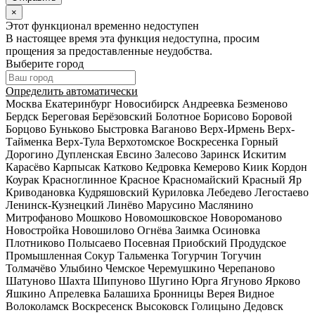
×
Этот функционал временно недоступен
В настоящее время эта функция недоступна, просим
прощения за предоставленные неудобства.
Выберите город
Определить автоматически
Москва
Екатеринбург
Новосибирск
Андреевка
Безменово
Бердск
Береговая
Берёзовский
Болотное
Борисово
Боровой
Борцово
Буньково
Быстровка
Ваганово
Верх-Ирмень
Верх-
Тайменка
Верх-Тула
Верхотомское
Воскресенка
Горный
Дорогино
Дупленская
Евсино
Залесово
Заринск
Искитим
Карасёво
Карпысак
Катково
Кедровка
Кемерово
Киик
Кордон
Коурак
Красноглинное
Красное
Красномайский
Красный Яр
Криводановка
Кудряшовский
Куриловка
Лебедево
Легостаево
Ленинск-Кузнецкий
Линёво
Марусино
Маслянино
Митрофаново
Мошково
Новомошковское
Новороманово
Новостройка
Новошилово
Огнёва Заимка
Осиновка
Плотниково
Полысаево
Посевная
Приобский
Продудское
Промышленная
Сокур
Тальменка
Тогурчин
Тогучин
Толмачёво
Улыбино
Чемское
Черемушкино
Черепаново
Шатуново
Шахта
Шипуново
Шугино
Юрга
Ягуново
Ярково
Яшкино
Апрелевка
Балашиха
Бронницы
Верея
Видное
Волоколамск
Воскресенск
Высоковск
Голицыно
Дедовск