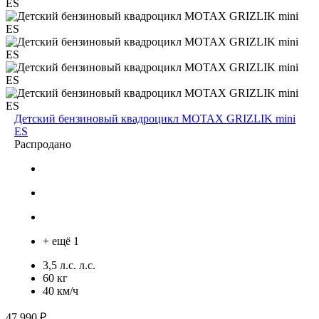
Детский бензиновый квадроцикл MOTAX GRIZLIK mini
ES
Распродано
+ ещё 1
3,5 л.с. л.с.
60 кг
40 км/ч
47 990 ₽