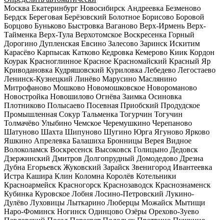
Москва
Екатеринбург
Новосибирск
Андреевка
Безменово
Бердск
Береговая
Берёзовский
Болотное
Борисово
Боровой
Борцово
Буньково
Быстровка
Ваганово
Верх-Ирмень
Верх-
Тайменка
Верх-Тула
Верхотомское
Воскресенка
Горный
Дорогино
Дупленская
Евсино
Залесово
Заринск
Искитим
Карасёво
Карпысак
Катково
Кедровка
Кемерово
Киик
Кордон
Коурак
Красноглинное
Красное
Красномайский
Красный Яр
Криводановка
Кудряшовский
Куриловка
Лебедево
Легостаево
Ленинск-Кузнецкий
Линёво
Марусино
Маслянино
Митрофаново
Мошково
Новомошковское
Новороманово
Новостройка
Новошилово
Огнёва Заимка
Осиновка
Плотниково
Полысаево
Посевная
Приобский
Продудское
Промышленная
Сокур
Тальменка
Тогурчин
Тогучин
Толмачёво
Улыбино
Чемское
Черемушкино
Черепаново
Шатуново
Шахта
Шипуново
Шугино
Юрга
Ягуново
Ярково
Яшкино
Апрелевка
Балашиха
Бронницы
Верея
Видное
Волоколамск
Воскресенск
Высоковск
Голицыно
Дедовск
Дзержинский
Дмитров
Долгопрудный
Домодедово
Дрезна
Дубна
Егорьевск
Жуковский
Зарайск
Звенигород
Ивантеевка
Истра
Кашира
Клин
Коломна
Королёв
Котельники
Красноармейск
Красногорск
Краснозаводск
Краснознаменск
Кубинка
Куровское
Лобня
Лосино-Петровский
Лукино-
Дулёво
Луховицы
Лыткарино
Люберцы
Можайск
Мытищи
Наро-Фоминск
Ногинск
Одинцово
Озёры
Орехово-Зуево