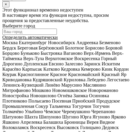
×
Этот функционал временно недоступен
В настоящее время эта функция недоступна, просим
прощения за предоставленные неудобства.
Выберите город
Определить автоматически
Москва
Екатеринбург
Новосибирск
Андреевка
Безменово
Бердск
Береговая
Берёзовский
Болотное
Борисово
Боровой
Борцово
Буньково
Быстровка
Ваганово
Верх-Ирмень
Верх-
Тайменка
Верх-Тула
Верхотомское
Воскресенка
Горный
Дорогино
Дупленская
Евсино
Залесово
Заринск
Искитим
Карасёво
Карпысак
Катково
Кедровка
Кемерово
Киик
Кордон
Коурак
Красноглинное
Красное
Красномайский
Красный Яр
Криводановка
Кудряшовский
Куриловка
Лебедево
Легостаево
Ленинск-Кузнецкий
Линёво
Марусино
Маслянино
Митрофаново
Мошково
Новомошковское
Новороманово
Новостройка
Новошилово
Огнёва Заимка
Осиновка
Плотниково
Полысаево
Посевная
Приобский
Продудское
Промышленная
Сокур
Тальменка
Тогурчин
Тогучин
Толмачёво
Улыбино
Чемское
Черемушкино
Черепаново
Шатуново
Шахта
Шипуново
Шугино
Юрга
Ягуново
Ярково
Яшкино
Апрелевка
Балашиха
Бронницы
Верея
Видное
Волоколамск
Воскресенск
Высоковск
Голицыно
Дедовск