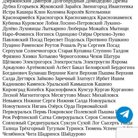
Дзержинский
Дмитров
Долгопрудный
Домодедово
Дрезна
Дубна
Егорьевск
Жуковский
Зарайск
Звенигород
Ивантеевка
Истра
Кашира
Клин
Коломна
Королёв
Котельники
Красноармейск
Красногорск
Краснозаводск
Краснознаменск
Кубинка
Куровское
Лобня
Лосино-Петровский
Лукино-
Дулёво
Луховицы
Лыткарино
Люберцы
Можайск
Мытищи
Наро-Фоминск
Ногинск
Одинцово
Озёры
Орехово-Зуево
Павловский Посад
Пересвет
Подольск
Протвино
Пушкино
Пущино
Раменское
Реутов
Рошаль
Руза
Сергиев Посад
Серпухов
Солнечногорск
Старая Купавна
Ступино
Талдом
Фрязино
Химки
Хотьково
Черноголовка
Чехов
Шатура
Щёлково
Электрогорск
Электросталь
Электроугли
Яхрома
Аркаулово
Артёмовский
Асбест
Бакал
Белоярский
Бердюгина
Богданович
Буланаш
Верхние Киги
Верхняя Пышма
Верхняя
Салда
Дегтярск
Зайково
Заречный
Златоуст
Ирбит
Ишим
Кадниково
Каменск-Уральский
Камышлов
Кашино
Кировград
Копейск
Красноуфимск
Кунгур
Курган
Курганово
Лесной
Магнитогорск
Месягутово
Миасс
Михайловск
Невьянск
Нижние Серги
Нижняя Салда
Новоуральск
Новоуткинск
Нягань
Озёрск
Орда
Первомайский
Первоуральск
Пермь
Покровское
Полевской
Пышма
Ревда
Реж
Рефтинский
Сатка
Североуральск
Серов
Снежинск
Совхозный
Среднеуральск
Суксун
Сухой Лог
Сысерть
Тавда
Талица
Трёхгорный
Тугулым
Туринск
Тюмень
Успенский
Уфа
Челябинск
Чита
Шадринск
Шайдурово