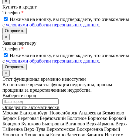
×
Купить в кредит
Телефон
*
Нажимая на кнопку, вы подтверждаете, что ознакомлены
с
условиями обработки персональных данных
.
×
Заявка партнеру
Телефон
*
Нажимая на кнопку, вы подтверждаете, что ознакомлены
с
условиями обработки персональных данных
.
×
Этот функционал временно недоступен
В настоящее время эта функция недоступна, просим
прощения за предоставленные неудобства.
Выберите город
Определить автоматически
Москва
Екатеринбург
Новосибирск
Андреевка
Безменово
Бердск
Береговая
Берёзовский
Болотное
Борисово
Боровой
Борцово
Буньково
Быстровка
Ваганово
Верх-Ирмень
Верх-
Тайменка
Верх-Тула
Верхотомское
Воскресенка
Горный
Дорогино
Дупленская
Евсино
Залесово
Заринск
Искитим