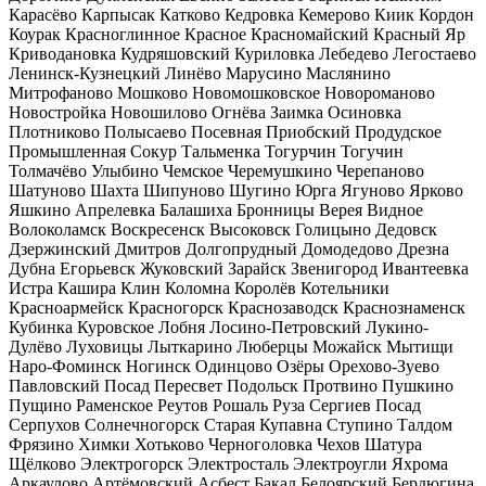
Карасёво
Карпысак
Катково
Кедровка
Кемерово
Киик
Кордон
Коурак
Красноглинное
Красное
Красномайский
Красный Яр
Криводановка
Кудряшовский
Куриловка
Лебедево
Легостаево
Ленинск-Кузнецкий
Линёво
Марусино
Маслянино
Митрофаново
Мошково
Новомошковское
Новороманово
Новостройка
Новошилово
Огнёва Заимка
Осиновка
Плотниково
Полысаево
Посевная
Приобский
Продудское
Промышленная
Сокур
Тальменка
Тогурчин
Тогучин
Толмачёво
Улыбино
Чемское
Черемушкино
Черепаново
Шатуново
Шахта
Шипуново
Шугино
Юрга
Ягуново
Ярково
Яшкино
Апрелевка
Балашиха
Бронницы
Верея
Видное
Волоколамск
Воскресенск
Высоковск
Голицыно
Дедовск
Дзержинский
Дмитров
Долгопрудный
Домодедово
Дрезна
Дубна
Егорьевск
Жуковский
Зарайск
Звенигород
Ивантеевка
Истра
Кашира
Клин
Коломна
Королёв
Котельники
Красноармейск
Красногорск
Краснозаводск
Краснознаменск
Кубинка
Куровское
Лобня
Лосино-Петровский
Лукино-
Дулёво
Луховицы
Лыткарино
Люберцы
Можайск
Мытищи
Наро-Фоминск
Ногинск
Одинцово
Озёры
Орехово-Зуево
Павловский Посад
Пересвет
Подольск
Протвино
Пушкино
Пущино
Раменское
Реутов
Рошаль
Руза
Сергиев Посад
Серпухов
Солнечногорск
Старая Купавна
Ступино
Талдом
Фрязино
Химки
Хотьково
Черноголовка
Чехов
Шатура
Щёлково
Электрогорск
Электросталь
Электроугли
Яхрома
Аркаулово
Артёмовский
Асбест
Бакал
Белоярский
Бердюгина